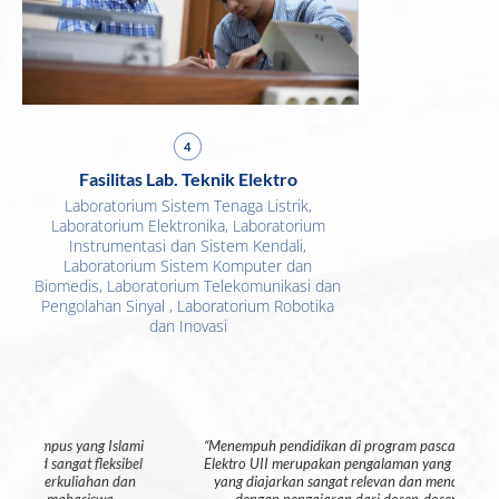
4
Fasilitas Lab. Teknik Elektro
Laboratorium Sistem Tenaga Listrik,
Laboratorium Elektronika, Laboratorium
Instrumentasi dan Sistem Kendali,
Laboratorium Sistem Komputer dan
Biomedis, Laboratorium Telekomunikasi dan
Pengolahan Sinyal , Laboratorium Robotika
dan Inovasi
mi
“Menempuh pendidikan di program pascasarjana Rekayasa
"
el
Elektro UII merupakan pengalaman yang luar biasa. Materi
n
yang diajarkan sangat relevan dan mendalam, didukung
dengan pengajaran dari dosen-dosen yang ahli di