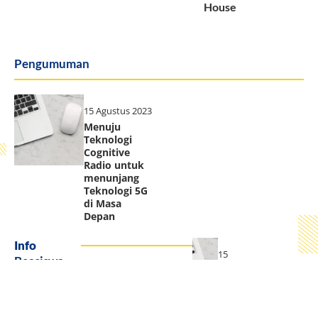
House
Pengumuman
15 Agustus 2023
Menuju
Teknologi
Cognitive
Radio untuk
menunjang
Teknologi 5G
di Masa
Depan
Info
15
Beasiswa
Agust
us
2023
Info