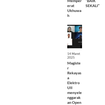
Memper
“BAIK
erat
SEKALI”
Ukhuwa
h
14 Maret
2025
Magiste
r
Rekayas
a
Elektro
UII
menyele
nggarak
an Open