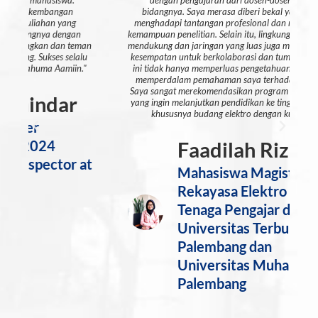
bidangnya. Saya merasa diberi bekal yang kuat untuk
menghadapi tantangan profesional dan mengembangkan
t
kemampuan penelitian. Selain itu, lingkungan akademik yang
d
an
mendukung dan jaringan yang luas juga memberikan banyak
u
kesempatan untuk berkolaborasi dan tumbuh. Pengalaman
"
ini tidak hanya memperluas pengetahuan saya, tetapi juga
memperdalam pemahaman saya terhadap isu-isu global.
Saya sangat merekomendasikan program ini bagi siapa pun
yang ingin melanjutkan pendidikan ke tingkat pascasarjana
khususnya budang elektro dengan kualitas baik.”
Faadilah Rizkaini
at
Mahasiswa Magister
Rekayasa Elektro 2024
Tenaga Pengajar di
Universitas Terbuka
Palembang dan
Universitas Muhammadiyah
Palembang