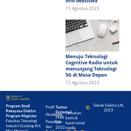
Info beasiswa
15 Agustus 2023
Menuju Teknologi
Cognitive Radio untuk
menunjang Teknologi
5G di Masa Depan
15 Agustus 2023
Teknik Elektro UII,
Program Studi
Profil
Tautan
2023
Rekayasa Elektro
Eksternal
Temukan
Akademik
Program Magister
PMB
kami di
Fakultas Teknologi
Penelitian
UII
kanal sosial
Industri (Gedung KH.
dan
2022
media
Mas Mansur)