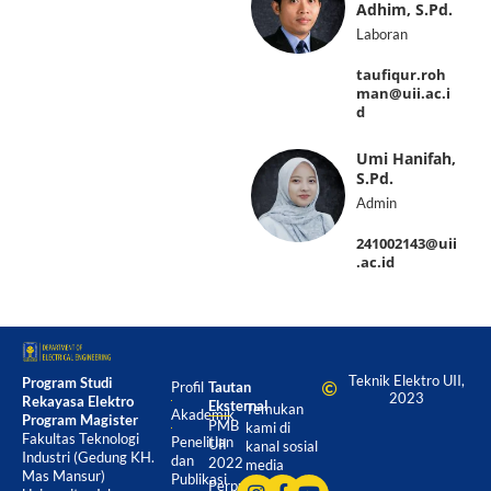
Adhim, S.Pd.
Laboran
taufiqur.roh
man@uii.ac.i
d
Umi Hanifah,
S.Pd.
Admin
241002143@uii
.ac.id
Teknik Elektro UII,
Program Studi
Profil
Tautan
2023
Rekayasa Elektro
Eksternal
Temukan
Akademik
Program Magister
PMB
kami di
Fakultas Teknologi
Penelitian
UII
kanal sosial
Industri (Gedung KH.
dan
2022
media
Mas Mansur)
Publikasi
Perpustakaan