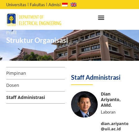
Universitas
Fakultas
Admisi
Profil
Struktur Organisasi
Pimpinan
Staff Administrasi
Dosen
Dian
Staff Administrasi
Ariyanto,
AMd.
Laboran
dian.ariyanto
@uii.ac.id