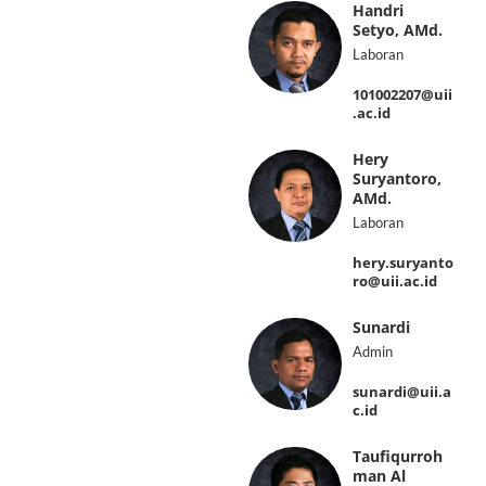
Handri
Setyo, AMd.
Laboran
101002207@uii
.ac.id
Hery
Suryantoro,
AMd.
Laboran
hery.suryanto
ro@uii.ac.id
Sunardi
Admin
sunardi@uii.a
c.id
Taufiqurroh
man Al