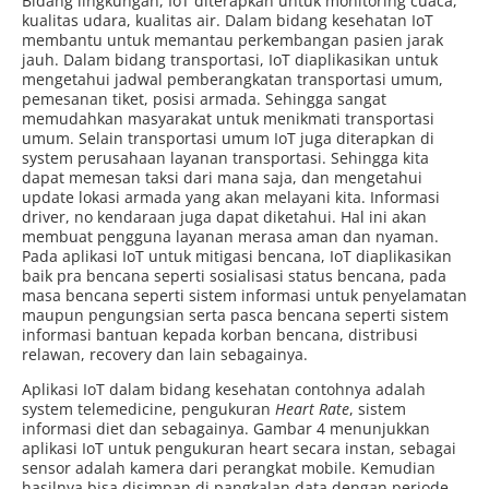
Bidang lingkungan, IoT diterapkan untuk monitoring cuaca,
kualitas udara, kualitas air. Dalam bidang kesehatan IoT
membantu untuk memantau perkembangan pasien jarak
jauh. Dalam bidang transportasi, IoT diaplikasikan untuk
mengetahui jadwal pemberangkatan transportasi umum,
pemesanan tiket, posisi armada. Sehingga sangat
memudahkan masyarakat untuk menikmati transportasi
umum. Selain transportasi umum IoT juga diterapkan di
system perusahaan layanan transportasi. Sehingga kita
dapat memesan taksi dari mana saja, dan mengetahui
update lokasi armada yang akan melayani kita. Informasi
driver, no kendaraan juga dapat diketahui. Hal ini akan
membuat pengguna layanan merasa aman dan nyaman.
Pada aplikasi IoT untuk mitigasi bencana, IoT diaplikasikan
baik pra bencana seperti sosialisasi status bencana, pada
masa bencana seperti sistem informasi untuk penyelamatan
maupun pengungsian serta pasca bencana seperti sistem
informasi bantuan kepada korban bencana, distribusi
relawan, recovery dan lain sebagainya.
Aplikasi IoT dalam bidang kesehatan contohnya adalah
system telemedicine, pengukuran
Heart Rate
, sistem
informasi diet dan sebagainya. Gambar 4 menunjukkan
aplikasi IoT untuk pengukuran heart secara instan, sebagai
sensor adalah kamera dari perangkat mobile. Kemudian
hasilnya bisa disimpan di pangkalan data dengan periode