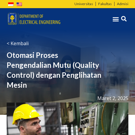
Lewati
Universitas
Fakultas
Admisi
ke
Menu
konten
< Kembali
Otomasi Proses
Pengendalian Mutu (Quality
Control) dengan Penglihatan
Mesin
Maret 2, 2025