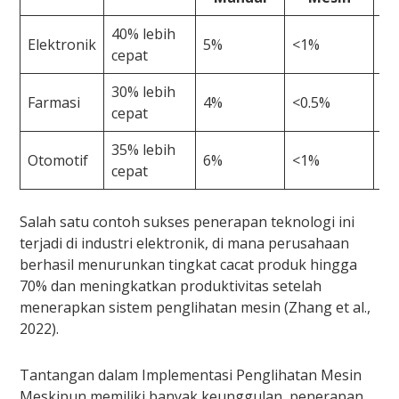
40% lebih
Elektronik
5%
<1%
Re
cepat
30% lebih
Farmasi
4%
<0.5%
Re
cepat
35% lebih
Otomotif
6%
<1%
Re
cepat
Salah satu contoh sukses penerapan teknologi ini
terjadi di industri elektronik, di mana perusahaan
berhasil menurunkan tingkat cacat produk hingga
70% dan meningkatkan produktivitas setelah
menerapkan sistem penglihatan mesin (Zhang et al.,
2022).
Tantangan dalam Implementasi Penglihatan Mesin
Meskipun memiliki banyak keunggulan, penerapan