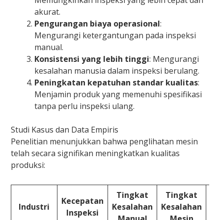
Memungkinkan inspeksi yang lebih cepat dan
akurat.
Pengurangan biaya operasional
:
Mengurangi ketergantungan pada inspeksi
manual.
Konsistensi yang lebih tinggi
: Mengurangi
kesalahan manusia dalam inspeksi berulang.
Peningkatan kepatuhan standar kualitas
:
Menjamin produk yang memenuhi spesifikasi
tanpa perlu inspeksi ulang.
Studi Kasus dan Data Empiris
Penelitian menunjukkan bahwa penglihatan mesin
telah secara signifikan meningkatkan kualitas
produksi:
Tingkat
Tingkat
Kecepatan
Industri
Kesalahan
Kesalahan
Inspeksi
Op
Manual
Mesin