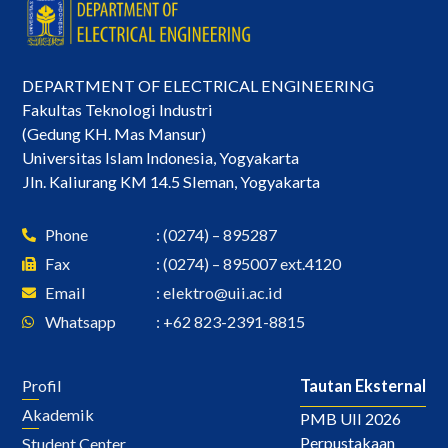
DEPARTMENT OF ELECTRICAL ENGINEERING
Fakultas Teknologi Industri
(Gedung KH. Mas Mansur)
Universitas Islam Indonesia, Yogyakarta
Jln. Kaliurang KM 14.5 Sleman, Yogyakarta
Phone
: (0274) – 895287
Fax
: (0274) – 895007 ext.4120
Email
:
elektro@uii.ac.id
Whatsapp
: +62 823-2391-8815
Profil
Tautan Eksternal
Akademik
PMB UII 2026
Perpustakaan
Student Center