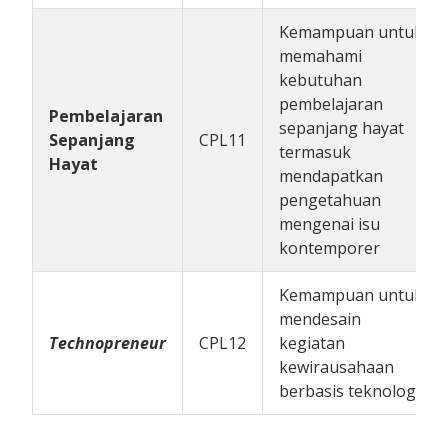
Kemampuan untuk
memahami
kebutuhan
pembelajaran
Pembelajaran
sepanjang hayat
Sepanjang
CPL11
termasuk
Hayat
mendapatkan
pengetahuan
mengenai isu
kontemporer
Kemampuan untuk
mendesain
Technopreneur
CPL12
kegiatan
kewirausahaan
berbasis teknologi