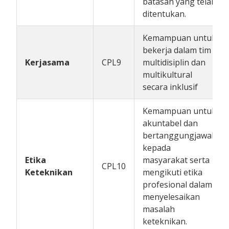
batasan yang telah
ditentukan.
Kemampuan untuk
bekerja dalam tim
Kerjasama
CPL9
multidisiplin dan
multikultural
secara inklusif
Kemampuan untuk
akuntabel dan
bertanggungjawab
kepada
Etika
masyarakat serta
CPL10
Keteknikan
mengikuti etika
profesional dalam
menyelesaikan
masalah
keteknikan.