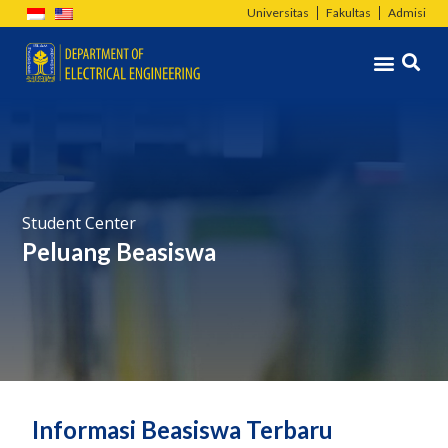
Lewati
Universitas
Fakultas
Admisi
ke
Menu
konten
Student Center
Peluang Beasiswa
Informasi Beasiswa Terbaru