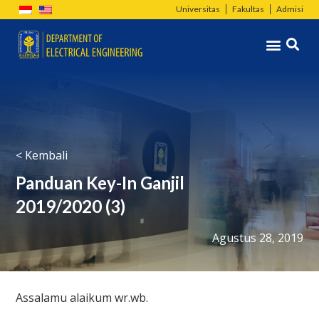
Lewati
Universitas
Fakultas
Admisi
ke
Menu
konten
< Kembali
Panduan Key-In Ganjil
2019/2020 (3)
Agustus 28, 2019
Assalamu alaikum wr.wb.