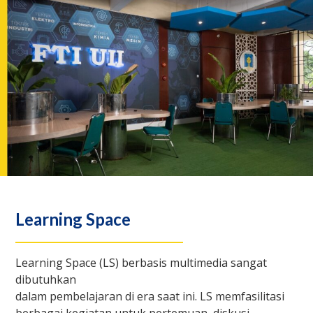
u
Learning Space
Learning Space (LS) berbasis multimedia sangat
dibutuhkan
dalam pembelajaran di era saat ini. LS memfasilitasi
berbagai kegiatan untuk pertemuan, diskusi,