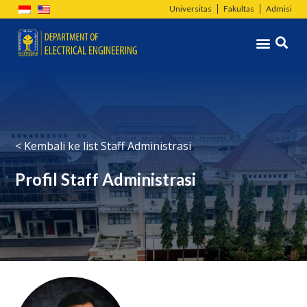
Lewati
Universitas
Fakultas
Admisi
ke
Menu
konten
< Kembali ke list Staff Administrasi
Profil Staff Administrasi