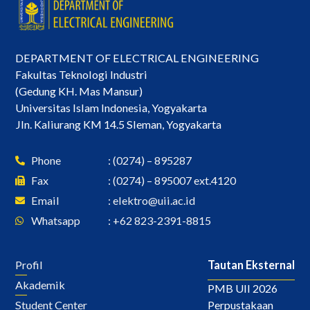
DEPARTMENT OF ELECTRICAL ENGINEERING
Fakultas Teknologi Industri
(Gedung KH. Mas Mansur)
Universitas Islam Indonesia, Yogyakarta
Jln. Kaliurang KM 14.5 Sleman, Yogyakarta
Phone
: (0274) – 895287
Fax
: (0274) – 895007 ext.4120
Email
:
elektro@uii.ac.id
Whatsapp
: +62 823-2391-8815
Profil
Tautan Eksternal
Akademik
PMB UII 2026
Perpustakaan
Student Center