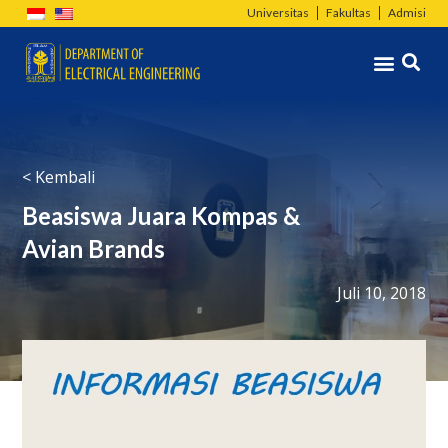
Lewati
Universitas
Fakultas
Admisi
ke
Menu
konten
< Kembali
Beasiswa Juara Kompas &
Avian Brands
Juli 10, 2018