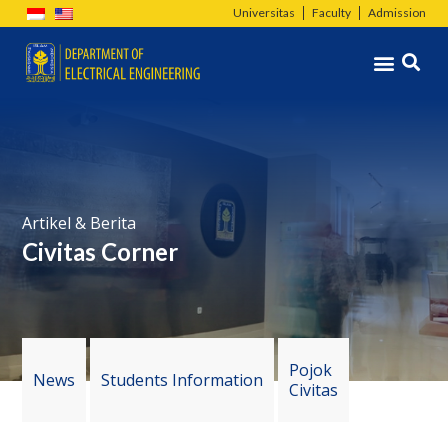
Skip
Universitas
Faculty
Admission
to
Menu
content
Artikel & Berita
Civitas Corner
Pojok
News
Students Information
Civitas