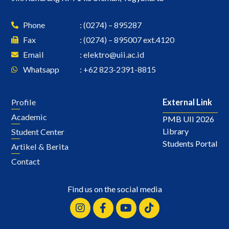
Phone
: (0274) – 895287
Fax
: (0274) – 895007 ext.4120
Email
:
elektro@uii.ac.id
Whatsapp
: +62 823-2391-8815
Profile
External Link
Academic
PMB UII 2026
Library
Student Center
Students Portal
Artikel & Berita
Contact
Find us on the social media
Instagram
Facebook-
Youtube
Tiktok
f