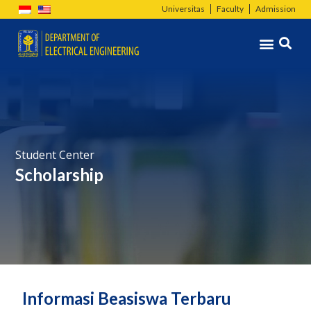
Skip
Universitas
Faculty
Admission
to
Menu
content
Student Center
Scholarship
Informasi Beasiswa Terbaru