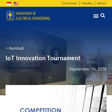
Lewati
Universitas
Fakultas
Admisi
ke
Menu
konten
< Kembali
IoT Innovation Tournament
September 16, 2016