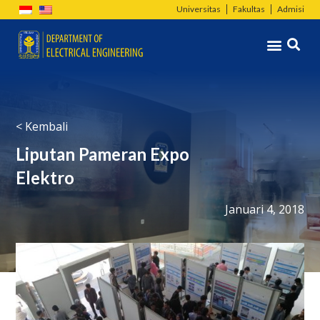
Lewati
Universitas
Fakultas
Admisi
ke
Menu
konten
< Kembali
Liputan Pameran Expo
Elektro
Januari 4, 2018