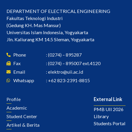
DEPARTMENT OF ELECTRICAL ENGINEERING
Fakultas Teknologi Industri
(Gedung KH. Mas Mansur)
Universitas Islam Indonesia, Yogyakarta
Jln. Kaliurang KM 14.5 Sleman, Yogyakarta
Phone
: (0274) – 895287
Fax
: (0274) – 895007 ext.4120
Email
:
elektro@uii.ac.id
Whatsapp
: +62 823-2391-8815
Profile
External Link
Academic
PMB UII 2026
Library
Student Center
Students Portal
Artikel & Berita