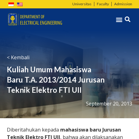
Skip
Universitas
Faculty
Admission
to
Menu
content
< Kembali
Kuliah Umum Mahasiswa
Baru T.A. 2013/2014 Jurusan
Teknik Elektro FTI UII
September 20, 2013
Diberitahukan kepada
mahasiswa baru Jurusan
Teknik Elektro FTI UII
, bahwa akan dilaksanakan