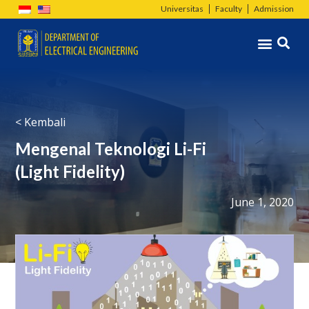
Skip
Universitas
Faculty
Admission
to
Menu
content
< Kembali
Mengenal Teknologi Li-Fi
(Light Fidelity)
June 1, 2020