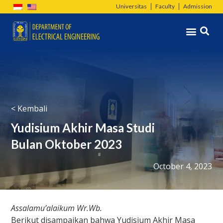
Skip
Universitas
Faculty
Admission
to
Menu
content
< Kembali
Yudisium Akhir Masa Studi
Bulan Oktober 2023
October 4, 2023
Assalamu’alaikum Wr.Wb.
Berikut disampaikan bahwa Yudisium Akhir Masa