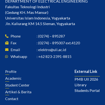
DEPARTMENT OF ELECTRICAL ENGINEERING
Fakultas Teknologi Industri
(Gedung KH. Mas Mansur)
Universitas Islam Indonesia, Yogyakarta
Jln. Kaliurang KM 14.5 Sleman, Yogyakarta
Phone
: (0274) – 895287
Fax
: (0274) – 895007 ext.4120
Email
:
elektro@uii.ac.id
Whatsapp
: +62 823-2391-8815
Profile
External Link
Academic
PMB UII 2026
Library
Student Center
Students Portal
Artikel & Berita
Contact