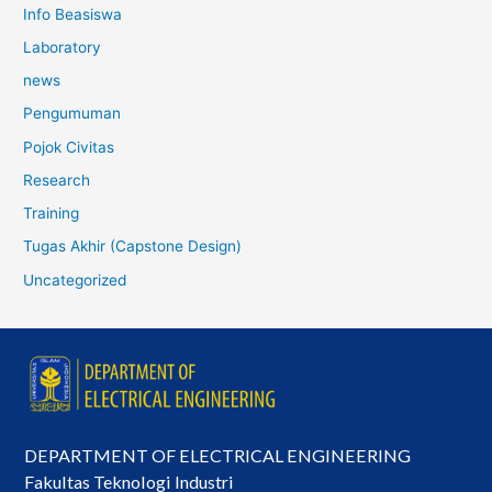
Info Beasiswa
Laboratory
news
Pengumuman
Pojok Civitas
Research
Training
Tugas Akhir (Capstone Design)
Uncategorized
DEPARTMENT OF ELECTRICAL ENGINEERING
Fakultas Teknologi Industri