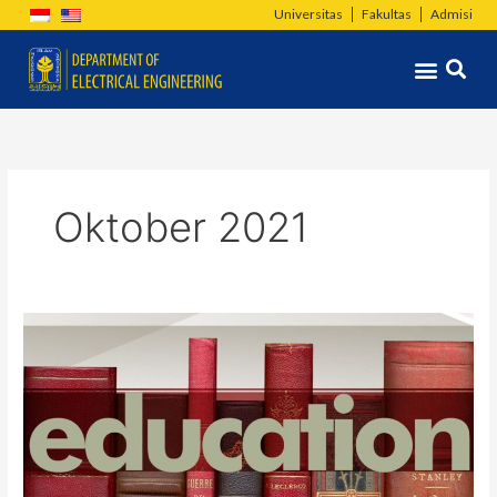
Lewati
Universitas
Fakultas
Admisi
ke
Menu
konten
Oktober 2021
Daftar
Topik
dan
Kelompok
Tugas
Akhir
/
Capstone