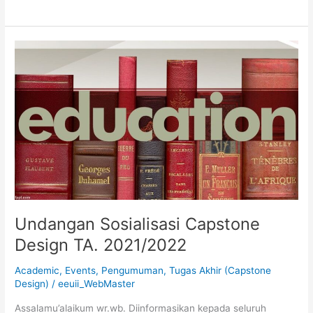
Undangan
Sosialisasi
Capstone
Design
TA.
2021/2022
Undangan Sosialisasi Capstone
Design TA. 2021/2022
Academic
,
Events
,
Pengumuman
,
Tugas Akhir (Capstone
Design)
/
eeuii_WebMaster
Assalamu’alaikum wr.wb. Diinformasikan kepada seluruh