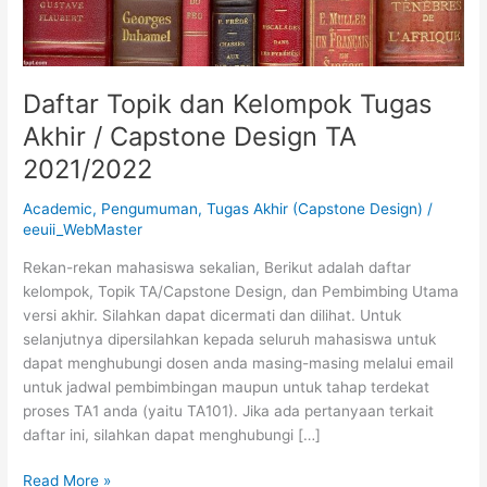
Design
TA
2021/2022
Daftar Topik dan Kelompok Tugas
Akhir / Capstone Design TA
2021/2022
Academic
,
Pengumuman
,
Tugas Akhir (Capstone Design)
/
eeuii_WebMaster
Rekan-rekan mahasiswa sekalian, Berikut adalah daftar
kelompok, Topik TA/Capstone Design, dan Pembimbing Utama
versi akhir. Silahkan dapat dicermati dan dilihat. Untuk
selanjutnya dipersilahkan kepada seluruh mahasiswa untuk
dapat menghubungi dosen anda masing-masing melalui email
untuk jadwal pembimbingan maupun untuk tahap terdekat
proses TA1 anda (yaitu TA101). Jika ada pertanyaan terkait
daftar ini, silahkan dapat menghubungi […]
Read More »