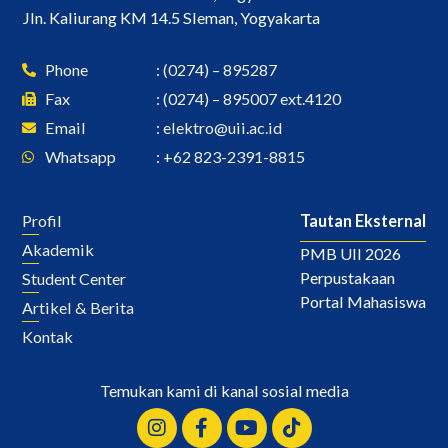
Jln. Kaliurang KM 14.5 Sleman, Yogyakarta
Phone
: (0274) – 895287
Fax
: (0274) – 895007 ext.4120
Email
:
elektro@uii.ac.id
Whatsapp
: +62 823-2391-8815
Profil
Tautan Eksternal
Akademik
PMB UII 2026
Perpustakaan
Student Center
Portal Mahasiswa
Artikel & Berita
Kontak
Temukan kami di kanal sosial media
Instagram
Facebook-
Youtube
Tiktok
f