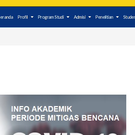
eranda
Profil
Program Studi
Admisi
Penelitian
Stude