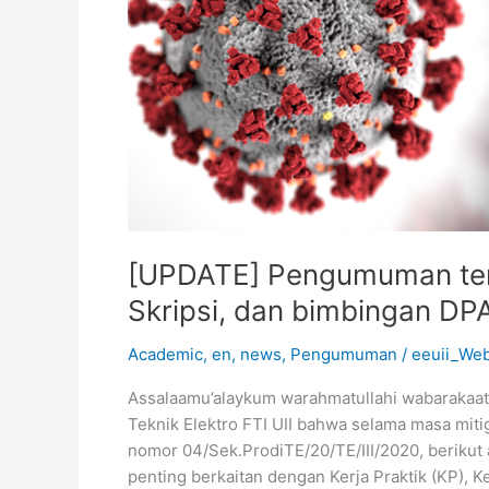
Ujian
Skripsi,
dan
bimbingan
DPA
[UPDATE] Pengumuman terkai
Skripsi, dan bimbingan DP
Academic
,
en
,
news
,
Pengumuman
/
eeuii_We
Assalaamu’alaykum warahmatullahi wabarakaat
Teknik Elektro FTI UII bahwa selama masa mi
nomor 04/Sek.ProdiTE/20/TE/III/2020, beriku
penting berkaitan dengan Kerja Praktik (KP), K