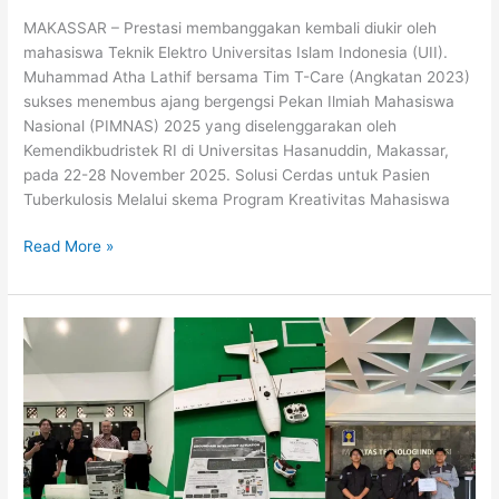
MAKASSAR – Prestasi membanggakan kembali diukir oleh
mahasiswa Teknik Elektro Universitas Islam Indonesia (UII).
Muhammad Atha Lathif bersama Tim T-Care (Angkatan 2023)
sukses menembus ajang bergengsi Pekan Ilmiah Mahasiswa
Nasional (PIMNAS) 2025 yang diselenggarakan oleh
Kemendikbudristek RI di Universitas Hasanuddin, Makassar,
pada 22-28 November 2025. Solusi Cerdas untuk Pasien
Tuberkulosis Melalui skema Program Kreativitas Mahasiswa
Read More »
Sinergi
AI
dan
IoT:
Tim
Abimanyu
Teknik