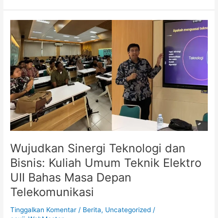
Wujudkan
Sinergi
Teknologi
dan
Bisnis:
Kuliah
Umum
Teknik
Elektro
UII
Bahas
Masa
Wujudkan Sinergi Teknologi dan
Depan
Bisnis: Kuliah Umum Teknik Elektro
Telekomunikasi
UII Bahas Masa Depan
Telekomunikasi
Tinggalkan Komentar
/
Berita
,
Uncategorized
/