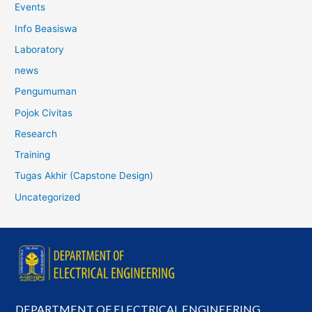
Events
Info Beasiswa
Laboratory
news
Pengumuman
Pojok Civitas
Research
Training
Tugas Akhir (Capstone Design)
Uncategorized
DEPARTMENT OF ELECTRICAL ENGINEERING