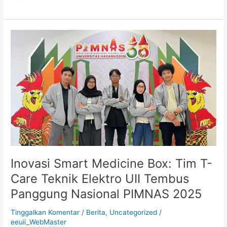
Inovasi
Smart
Medicine
Box:
Tim
T-
Care
Teknik
Elektro
UII
Tembus
Panggung
Inovasi Smart Medicine Box: Tim T-
Nasional
Care Teknik Elektro UII Tembus
PIMNAS
Panggung Nasional PIMNAS 2025
2025
Tinggalkan Komentar
/
Berita
,
Uncategorized
/
eeuii_WebMaster