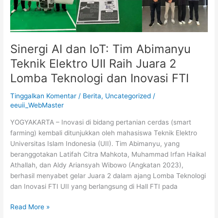
Elektro
UII
Raih
Juara
2
Sinergi AI dan IoT: Tim Abimanyu
Lomba
Teknik Elektro UII Raih Juara 2
Teknologi
Lomba Teknologi dan Inovasi FTI
dan
Inovasi
Tinggalkan Komentar
/
Berita
,
Uncategorized
/
FTI
eeuii_WebMaster
YOGYAKARTA – Inovasi di bidang pertanian cerdas (smart
farming) kembali ditunjukkan oleh mahasiswa Teknik Elektro
Universitas Islam Indonesia (UII). Tim Abimanyu, yang
beranggotakan Latifah Citra Mahkota, Muhammad Irfan Haikal
Athallah, dan Aldy Ariansyah Wibowo (Angkatan 2023),
berhasil menyabet gelar Juara 2 dalam ajang Lomba Teknologi
dan Inovasi FTI UII yang berlangsung di Hall FTI pada
Read More »