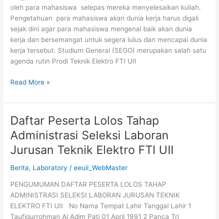
oleh para mahasiswa selepas mereka menyelesaikan kuliah.
Pengetahuan para mahasiswa akan dunia kerja harus digali
sejak dini agar para mahasiswa mengenal baik akan dunia
kerja dan bersemangat untuk segera lulus dan mencapai dunia
kerja tersebut. Studium General (SEGO) merupakan salah satu
agenda rutin Prodi Teknik Elektro FTI UII
Read More »
Daftar Peserta Lolos Tahap
Daftar
Peserta
Administrasi Seleksi Laboran
Lolos
Jurusan Teknik Elektro FTI UII
Tahap
Administrasi
Berita
,
Laboratory
/
eeuii_WebMaster
Seleksi
Laboran
PENGUMUMAN DAFTAR PESERTA LOLOS TAHAP
Jurusan
ADMINISTRASI SELEKSI LABORAN JURUSAN TEKNIK
Teknik
ELEKTRO FTI UII No Nama Tempat Lahir Tanggal Lahir 1
Elektro
Taufiqurrohman Al Adim Pati 01 April 1991 2 Panca Tri