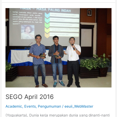
SEGO
April
2016
SEGO April 2016
Academic
,
Events
,
Pengumuman
/
eeuii_WebMaster
(Yogyakarta), Dunia kerja merupakan dunia yang dinanti-nanti