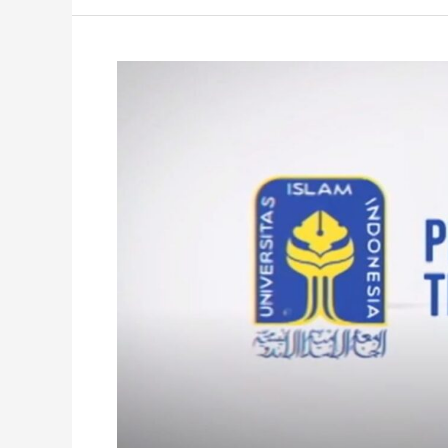
Informasi
LHE
Laboratorium
Instrumentasi
dan
Sistem
Kendali