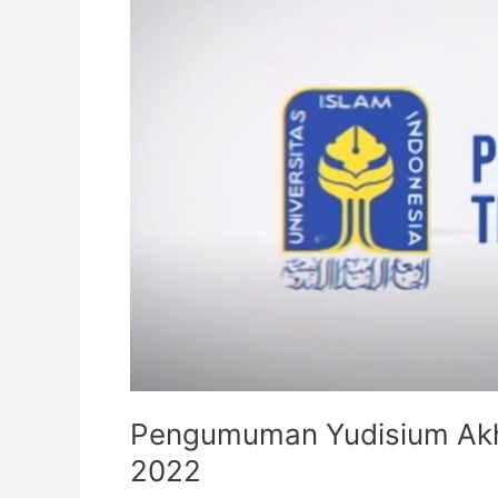
Akhir
Masa
Studi
Bulan
Februari
2022
Pengumuman Yudisium Akhi
2022