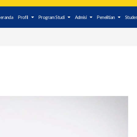
eranda
Profil
Program Studi
Admisi
Penelitian
Stude