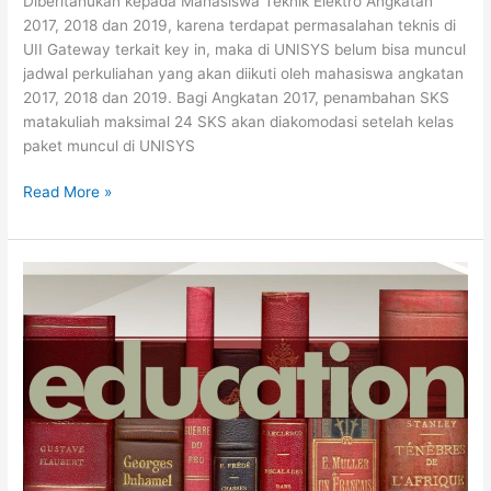
Diberitahukan kepada Mahasiswa Teknik Elektro Angkatan
2017, 2018 dan 2019, karena terdapat permasalahan teknis di
UII Gateway terkait key in, maka di UNISYS belum bisa muncul
jadwal perkuliahan yang akan diikuti oleh mahasiswa angkatan
2017, 2018 dan 2019. Bagi Angkatan 2017, penambahan SKS
matakuliah maksimal 24 SKS akan diakomodasi setelah kelas
paket muncul di UNISYS
Read More »
Ujian
Skripsi
Bulan
Agustus
2019