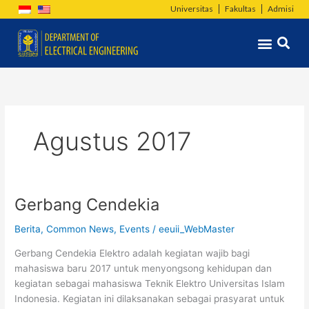
Lewati
Universitas
Fakultas
Admisi
ke
Menu
konten
Agustus 2017
Gerbang Cendekia
Gerbang
Cendekia
Berita
,
Common News
,
Events
/
eeuii_WebMaster
Gerbang Cendekia Elektro adalah kegiatan wajib bagi
mahasiswa baru 2017 untuk menyongsong kehidupan dan
kegiatan sebagai mahasiswa Teknik Elektro Universitas Islam
Indonesia. Kegiatan ini dilaksanakan sebagai prasyarat untuk