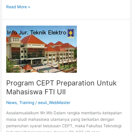
Read More »
Program
CEPT
Preparation
Untuk
Mahasiswa
FTI
UII
Program CEPT Preparation Untuk
Mahasiswa FTI UII
News
,
Training
/
eeuii_WebMaster
Assalamualaikum Wr.Wb Dalam rangka membantu ketepatan
masa studi mahasiswa utamanya yang berkaitan dengan
pemenuhan syarat kelulusan CEPT, maka Fakultas Teknologi