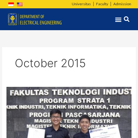
Skip
Universitas
Faculty
Admission
to
Menu
content
October 2015
Mahasiswa
Teknik
Elektro
Mengukir
Prestasi