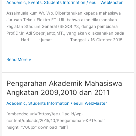
Academic
,
Events
,
Students Information
/
eeuii_WebMaster
Assalmualaikum Wr. Wb. Diberitahukan kepada mahasiswa
Jurusan Teknik Elektro FTI UII, bahwa akan dilaksanakan
kegiatan Stadium General (SEGO) #3, dengan pembicara
Prof.Dr.Ir. Adi Soeprijanto,MT., yang akan dilaksanakan pada :
Hari : jumat Tanggal : 16 Oktober 2015
Read More »
Pengarahan Akademik Mahasiswa
Pengarahan
Akademik
Angkatan 2009,2010 dan 2011
Mahasiswa
Angkatan
Academic
,
Students Information
/
eeuii_WebMaster
2009,2010
[embeddoc url=”https://ee.uii.ac.id/wp-
dan
content/uploads/2015/10/Pengumuman-KPTA.pdf”
2011
height=”700px” download=”all”]