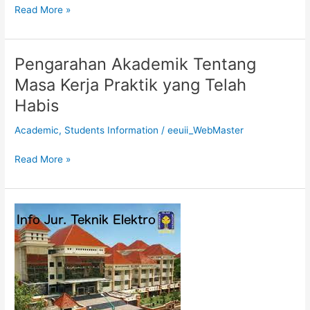
Read More »
Pengarahan Akademik Tentang
Pengarahan
Akademik
Masa Kerja Praktik yang Telah
Tentang
Habis
Masa
Kerja
Academic
,
Students Information
/
eeuii_WebMaster
Praktik
yang
Read More »
Telah
Habis
PENGUMUMAN
PENERIMA
BEASISWA
B3P
SEMESTER
GANJIL
2015/2016