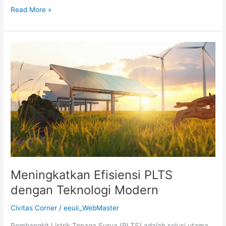
Read More »
Meningkatkan
Efisiensi
PLTS
dengan
Teknologi
Modern
Meningkatkan Efisiensi PLTS
dengan Teknologi Modern
Civitas Corner
/
eeuii_WebMaster
Pembangkit Listrik Tenaga Surya (PLTS) adalah solusi utama