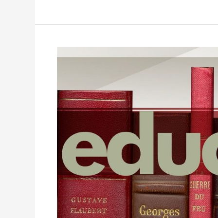
Pengumuman
Sakura
Exchange
Gelombang
2