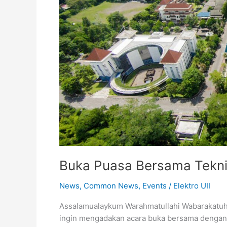
Buka Puasa Bersama Tekni
News
,
Common News
,
Events
/
Elektro UII
Assalamualaykum Warahmatullahi Wabarakatuh D
ingin mengadakan acara buka bersama dengan m