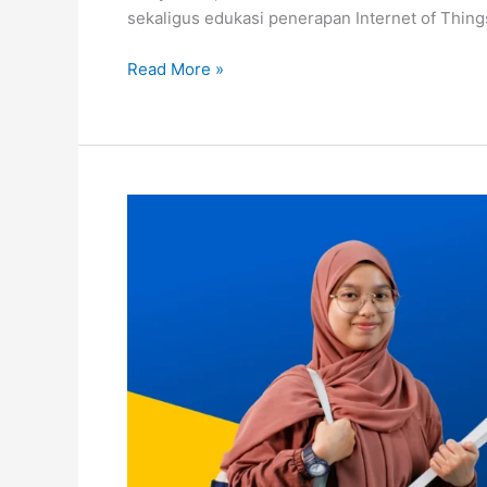
sekaligus edukasi penerapan Internet of Thi
Read More »
Penawaran
Mata
Kuliah
Semester
Antara