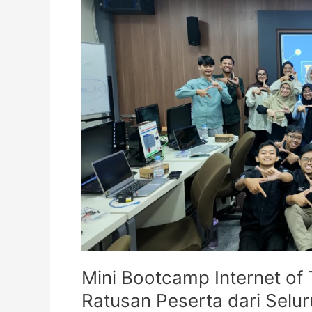
of
Things
Teknik
Elektro
UII
Sedot
Ratusan
Peserta
dari
Seluruh
Indonesia
Mini Bootcamp Internet of 
Ratusan Peserta dari Selur