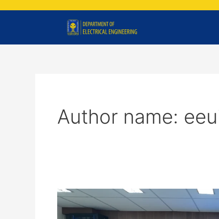
Skip
to
content
Author name: eeu
Mini
Bootcamp
Internet