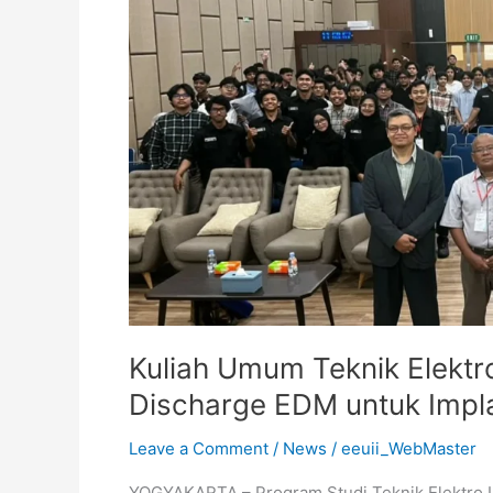
Membedah
Teknologi
Spark
Discharge
EDM
untuk
Implan
Tulang
Pinggul
Kuliah Umum Teknik Elektr
Discharge EDM untuk Impla
Leave a Comment
/
News
/
eeuii_WebMaster
YOGYAKARTA – Program Studi Teknik Elektro Un