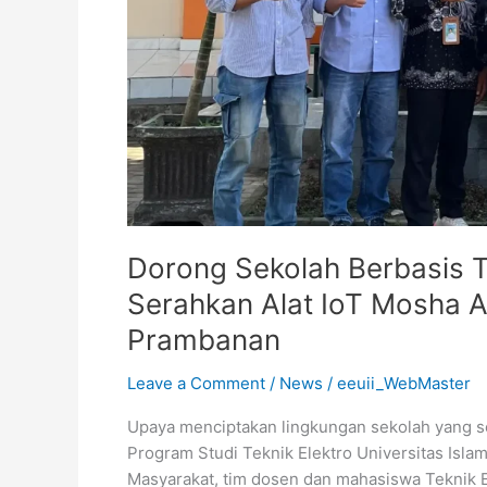
IoT
Mosha
AirQ
ke
SMA
Muhammadiyah
1
Prambanan
Dorong Sekolah Berbasis Te
Serahkan Alat IoT Mosha 
Prambanan
Leave a Comment
/
News
/
eeuii_WebMaster
Upaya menciptakan lingkungan sekolah yang s
Program Studi Teknik Elektro Universitas Isla
Masyarakat, tim dosen dan mahasiswa Teknik El