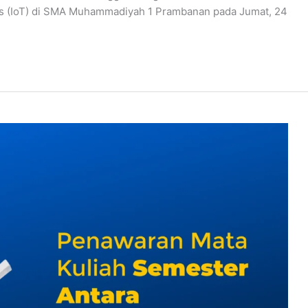
ngs (IoT) di SMA Muhammadiyah 1 Prambanan pada Jumat, 24