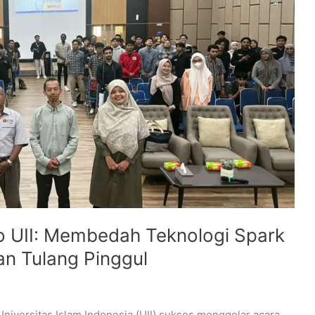
o UII: Membedah Teknologi Spark
n Tulang Pinggul
iversitas Islam Indonesia (UII) sukses menggelar acara