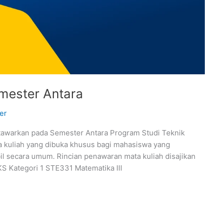
mester Antara
er
ditawarkan pada Semester Antara Program Studi Teknik
ta kuliah yang dibuka khusus bagi mahasiswa yang
il secara umum. Rincian penawaran mata kuliah disajikan
KS Kategori 1 STE331 Matematika III