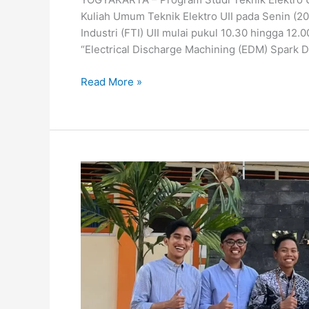
Kuliah Umum Teknik Elektro UII pada Senin (20
Industri (FTI) UII mulai pukul 10.30 hingga 12.
“Electrical Discharge Machining (EDM) Spark Di
Read More »
Dorong
Sekolah
Berbasis
Teknologi,
Teknik
Elektro
UII
Serahkan
Alat