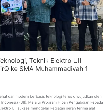
knologi, Teknik Elektro UII
AirQ ke SMA Muhammadiyah 1
ehat dan modern berbasis teknologi terus diwujudkan oleh
m Indonesia (UII). Melalui Program Hibah Pengabdian kepada
ektro UII sukses menggelar kegiatan serah terima alat