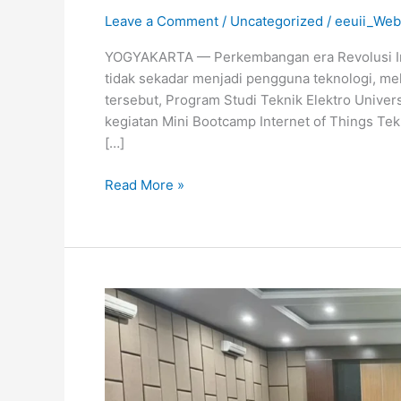
Leave a Comment
/
Uncategorized
/
eeuii_Web
YOGYAKARTA — Perkembangan era Revolusi Ind
tidak sekadar menjadi pengguna teknologi, mela
tersebut, Program Studi Teknik Elektro Univer
kegiatan Mini Bootcamp Internet of Things Tekn
[…]
Read More »
Kuliah
Umum
Teknik
Elektro
UII: