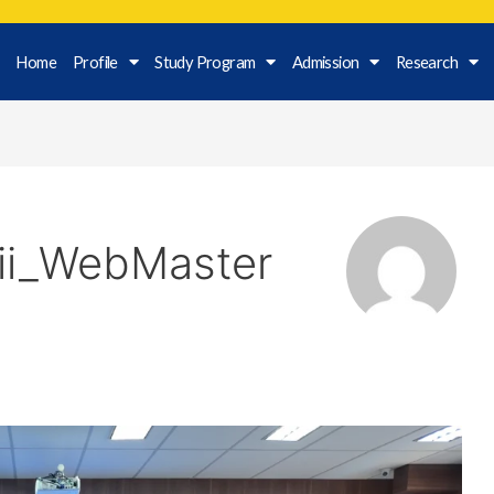
Home
Profile
Study Program
Admission
Research
ii_WebMaster