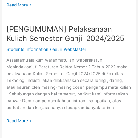
Read More »
[PENGUMUMAN] Pelaksanaan
[PENGUMUMAN]
Pelaksanaan
Kuliah Semester Ganjil 2024/2025
Kuliah
Semester
Students Information
/
eeuii_WebMaster
Ganjil
Assalaamu’alaikum warahmatullahi wabarakatuh,
2024/2025
Menindaklanjuti Peraturan Rektor Nomor 2 Tahun 2022 maka
pelaksanaan Kuliah Semester Ganjil 2024/2025 di Fakultas
Teknologi Industri akan dilaksanakan secara luring , daring,
atau bauran oleh masing-masing dosen pengampu mata kuliah
. Sehubungan dengan hal tersebut, berikut kami informasikan
bahwa: Demikian pemberitahuan ini kami sampaikan, atas
perhatian dan kerjasamanya diucapkan banyak terima
Read More »