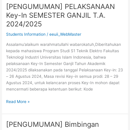
[PENGUMUMAN] PELAKSANAAN
[PENGUMUMAN]
PELAKSANAAN
Key-In SEMESTER GANJIL T.A.
Key-
2024/2025
In
SEMESTER
Students Information
/
eeuii_WebMaster
GANJIL
T.A.
Assalamu’alaikum warahmatullahi wabarokatuh,Diberitahukan
2024/2025
kepada mahasiswa Program Studi S1 Teknik Elektro Fakultas
Teknologi Industri Universitas Islam Indonesia, bahwa
pelaksanaan Key-In Semester Ganjil Tahun Akademik
2024/2025 dilaksanakan pada tanggal Pelaksanaan Key-in: 23
– 26 Agustus 2024, Masa revisi Key-in semua prodi: 28 – 29
Agustus 2024, untuk kelancaran proses Key-In mohon dapat
mencermati beberapa ketentuan berikut: Kode
Read More »
[PENGUMUMAN] Bimbingan
[PENGUMUMAN]
Bimbingan