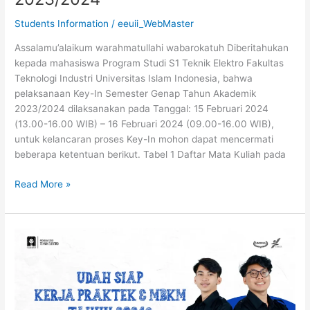
SEMESTER
Students Information
/
eeuii_WebMaster
GENAP
T.A.
Assalamu’alaikum warahmatullahi wabarokatuh Diberitahukan
2023/2024
kepada mahasiswa Program Studi S1 Teknik Elektro Fakultas
Teknologi Industri Universitas Islam Indonesia, bahwa
pelaksanaan Key-In Semester Genap Tahun Akademik
2023/2024 dilaksanakan pada Tanggal: 15 Februari 2024
(13.00-16.00 WIB) – 16 Februari 2024 (09.00-16.00 WIB),
untuk kelancaran proses Key-In mohon dapat mencermati
beberapa ketentuan berikut. Tabel 1 Daftar Mata Kuliah pada
Read More »
Pengumuman
Sosialisasi
Kerja
Praktik
dan