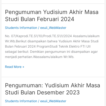
Pengumuman Yudisium Akhir Masa
Pengumuman
Yudisium
Studi Bulan Februari 2024
Akhir
Masa
Students Information
/
eeuii_WebMaster
Studi
No. 07/Kaprodi.TE.S1/10/Prodi.TE.S1/I/2024 Assalamu’alaikum
Bulan
Wr.Wb.Berikut disampaikan bahwa Yudisium Akhir Masa Studi
Februari
Bulan Februari 2024 ProgramStudi Teknik Elektro FTI UII
2024
sebagai berikut: Demikian pengumuman ini disampaikan agar
menjadi perhatian.Wassalamu’alaikum Wr.Wb.
Read More »
Pengumuman: Yudisium Akhir Masa
Pengumuman:
Yudisium
Studi Bulan Desember 2023
Akhir
Masa
Students Information
/
eeuii_WebMaster
Studi