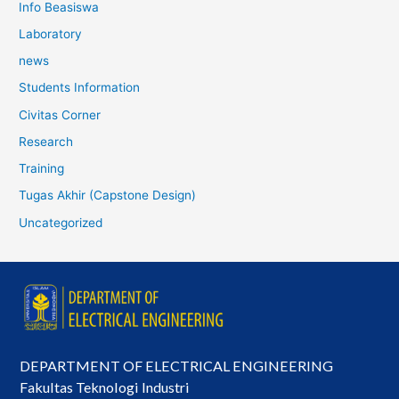
Info Beasiswa
Laboratory
news
Students Information
Civitas Corner
Research
Training
Tugas Akhir (Capstone Design)
Uncategorized
DEPARTMENT OF ELECTRICAL ENGINEERING
Fakultas Teknologi Industri