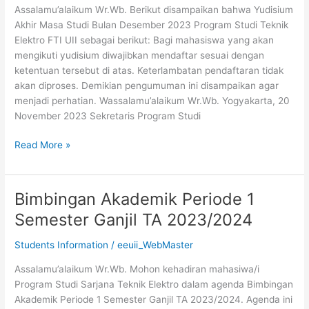
Assalamu’alaikum Wr.Wb. Berikut disampaikan bahwa Yudisium
Bulan
Akhir Masa Studi Bulan Desember 2023 Program Studi Teknik
Desember
Elektro FTI UII sebagai berikut: Bagi mahasiswa yang akan
2023
mengikuti yudisium diwajibkan mendaftar sesuai dengan
ketentuan tersebut di atas. Keterlambatan pendaftaran tidak
akan diproses. Demikian pengumuman ini disampaikan agar
menjadi perhatian. Wassalamu’alaikum Wr.Wb. Yogyakarta, 20
November 2023 Sekretaris Program Studi
Read More »
Bimbingan Akademik Periode 1
Bimbingan
Akademik
Semester Ganjil TA 2023/2024
Periode
1
Students Information
/
eeuii_WebMaster
Semester
Assalamu’alaikum Wr.Wb. Mohon kehadiran mahasiwa/i
Ganjil
Program Studi Sarjana Teknik Elektro dalam agenda Bimbingan
TA
Akademik Periode 1 Semester Ganjil TA 2023/2024. Agenda ini
2023/2024