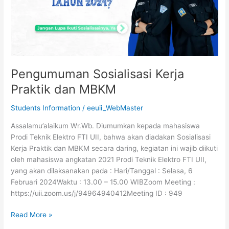
MBKM
Pengumuman Sosialisasi Kerja
Praktik dan MBKM
Students Information
/
eeuii_WebMaster
Assalamu’alaikum Wr.Wb. Diumumkan kepada mahasiswa
Prodi Teknik Elektro FTI UII, bahwa akan diadakan Sosialisasi
Kerja Praktik dan MBKM secara daring, kegiatan ini wajib diikuti
oleh mahasiswa angkatan 2021 Prodi Teknik Elektro FTI UII,
yang akan dilaksanakan pada : Hari/Tanggal : Selasa, 6
Februari 2024Waktu : 13.00 – 15.00 WIBZoom Meeting :
https://uii.zoom.us/j/94964940412Meeting ID : 949
Read More »