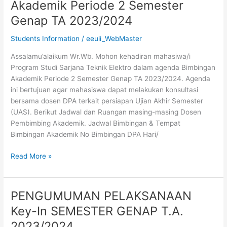
Akademik Periode 2 Semester
Akademik
Genap TA 2023/2024
Periode
2
Students Information
/
eeuii_WebMaster
Semester
Genap
Assalamu’alaikum Wr.Wb. Mohon kehadiran mahasiwa/i
TA
Program Studi Sarjana Teknik Elektro dalam agenda Bimbingan
2023/2024
Akademik Periode 2 Semester Genap TA 2023/2024. Agenda
ini bertujuan agar mahasiswa dapat melakukan konsultasi
bersama dosen DPA terkait persiapan Ujian Akhir Semester
(UAS). Berikut Jadwal dan Ruangan masing-masing Dosen
Pembimbing Akademik. Jadwal Bimbingan & Tempat
Bimbingan Akademik No Bimbingan DPA Hari/
Read More »
PENGUMUMAN PELAKSANAAN
PENGUMUMAN
PELAKSANAAN
Key-In SEMESTER GENAP T.A.
Key-
2023/2024
In