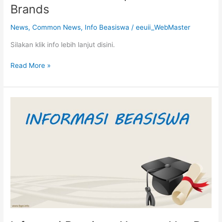
Brands
News
,
Common News
,
Info Beasiswa
/
eeuii_WebMaster
Silakan klik info lebih lanjut disini.
Read More »
Informasi
Beasiswa
Yayasan
Van
De
Venter-
Mass