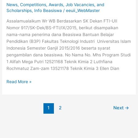
News
,
Competitions, Awards, Job Vacancies, and
Scholarships
,
Info Beasiswa
/
eeuii_WebMaster
Assalamualaikum Wr WB Berdasarkan SK Dekan FTI-UII
Nomor 917/SK-Dek/BS-FTI/IX/2015, berikut disampaikan
nama-nama penerima dana Beasiswa Bantuan Belajar
Pendidikan (B3P) Fakultas Teknologi Industri Universitas Islam
Indonesia Semester Ganjil 2015/2016 beserta syarat
pengambilan dana beasiswa. No Nama No. Mhs Program Studi
1 Alifah Mega Putri 12521168 Teknik Kimia 2 Luthfiana
Rochmatuz Zam-zam 13521178 Teknik Kimia 3 Ellen Dian
Read More »
1
2
Next
→