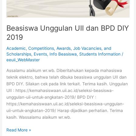
Beasiswa Unggulan UII dan BPD DIY
2019
Academic
,
Competitions, Awards, Job Vacancies, and
Scholarships
,
Events
,
Info Beasiswa
,
Students Information
/
eeuii_WebMaster
Assalamu alaikum wr.wb. Diberitahukan kepada mahasiswa
teknik elektro, bahwa telah dibuka beasiswa unggulan UII dan
BPD DIY. Silakan cek pada link terkait. Terima kasih. Unggulan
UII : https://kemahasiswaan.uii.ac.id/seleksi-beasiswa-
unggulan-uii-untuk-angkatan-2019/ BPD DIY :
https://kemahasiswaan.uii.ac.id/seleksi-beasiswa-unggulan-
uii-untuk-angkatan-2019/ Harap dijadikan perhatian. Terima
kasih. Wassalamu alaikum wr.wb.
Read More »