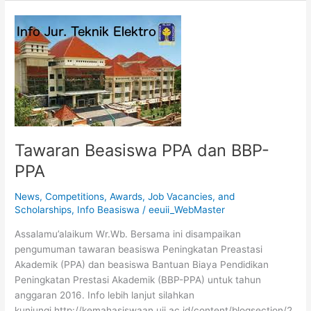
Tawaran
Beasiswa
PPA
dan
BBP-
PPA
Tawaran Beasiswa PPA dan BBP-
PPA
News
,
Competitions, Awards, Job Vacancies, and
Scholarships
,
Info Beasiswa
/
eeuii_WebMaster
Assalamu’alaikum Wr.Wb. Bersama ini disampaikan
pengumuman tawaran beasiswa Peningkatan Preastasi
Akademik (PPA) dan beasiswa Bantuan Biaya Pendidikan
Peningkatan Prestasi Akademik (BBP-PPA) untuk tahun
anggaran 2016. Info lebih lanjut silahkan
kunjungi http://kemahasiswaan.uii.ac.id/content/blogsection/2