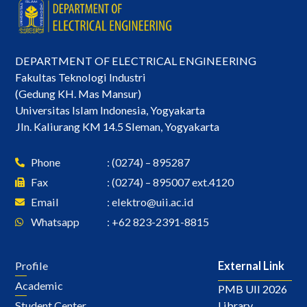
DEPARTMENT OF ELECTRICAL ENGINEERING
Fakultas Teknologi Industri
(Gedung KH. Mas Mansur)
Universitas Islam Indonesia, Yogyakarta
Jln. Kaliurang KM 14.5 Sleman, Yogyakarta
Phone
: (0274) – 895287
Fax
: (0274) – 895007 ext.4120
Email
:
elektro@uii.ac.id
Whatsapp
: +62 823-2391-8815
Profile
External Link
Academic
PMB UII 2026
Library
Student Center