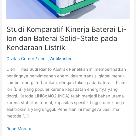
Solid-
State
pada
Kendaraan
Studi Komparatif Kinerja Baterai Li-
Listrik
Ion dan Baterai Solid-State pada
Kendaraan Listrik
Civitas Corner
/
eeuii_WebMaster
Oleh : Trias Budi Rianto Abstrak Penelitian ini memperlihatkan
pentingnya penyimpanan energi dalam transisi global menuju
sumber energi terbarukan, dengan fokus pada baterai lithium-
ion (LIB) yang populer karena kepadatan energinya yang
tinggi. Katoda LiNiCoAlO2 (NCA) telah menjadi bahan utama
karena stabilitas termal, kapasitas spesifik tinggi, dan kinerja
elektrokimia yang unggul. Penelitian ini mengevaluasi lima
metode […]
Read More »