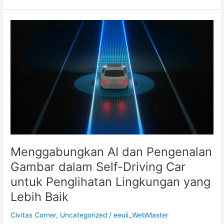
Menggabungkan
AI
dan
Pengenalan
Gambar
dalam
Self-
Driving
Car
untuk
Penglihatan
Lingkungan
Menggabungkan AI dan Pengenalan
yang
Gambar dalam Self-Driving Car
Lebih
untuk Penglihatan Lingkungan yang
Baik
Lebih Baik
Civitas Corner
,
Uncategorized
/
eeuii_WebMaster