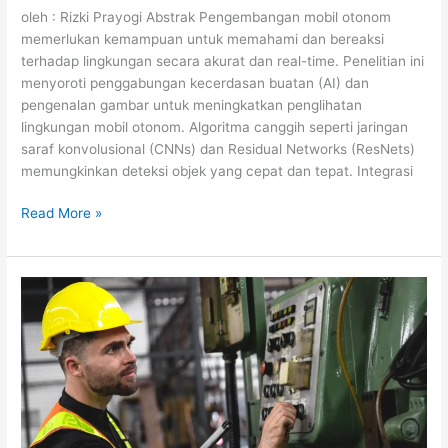
oleh : Rizki Prayogi Abstrak Pengembangan mobil otonom
memerlukan kemampuan untuk memahami dan bereaksi
terhadap lingkungan secara akurat dan real-time. Penelitian ini
menyoroti penggabungan kecerdasan buatan (AI) dan
pengenalan gambar untuk meningkatkan penglihatan
lingkungan mobil otonom. Algoritma canggih seperti jaringan
saraf konvolusional (CNNs) dan Residual Networks (ResNets)
memungkinkan deteksi objek yang cepat dan tepat. Integrasi
Read More »
Otomasi
Proses
Pengendalian
Mutu
(Quality
Control)
dengan
Penglihatan